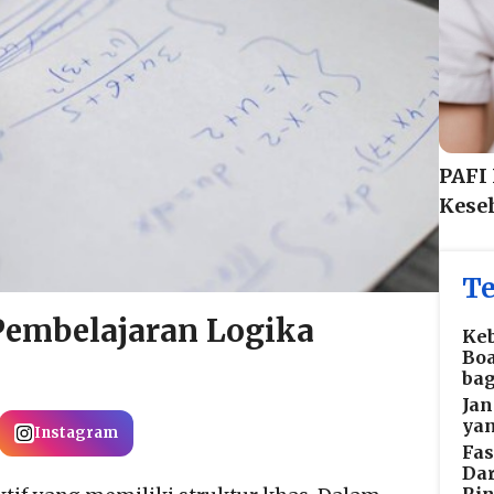
PAFI
Kese
Te
Pembelajaran Logika
Keb
Bo
bag
Jan
ya
Instagram
Fas
Dar