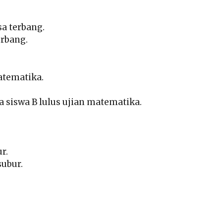
sa terbang.
erbang.
matematika.
a siswa B lulus ujian matematika.
ur.
subur.