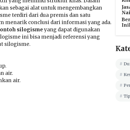
Ri
if yang memiliki struktur khas. Dalam
Jas
nakan sebagai alat untuk mengembangkan
Nai
sme terdiri dari dua premis dan satu
Ber
 menarik conclusi dari informasi yang ada.
Ini
contoh silogisme
yang dapat digunakan
ogisme ini bisa menjadi referensi yang
t silogisme.
Kat
Du
dup.
n air.
Ke
kan air.
Pe
Tip