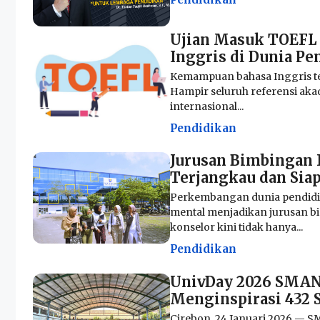
Ujian Masuk TOEFL 
Inggris di Dunia Pe
Kemampuan bahasa Inggris te
Hampir seluruh referensi aka
internasional...
Pendidikan
Jurusan Bimbingan 
Terjangkau dan Siap
Perkembangan dunia pendidi
mental menjadikan jurusan b
konselor kini tidak hanya...
Pendidikan
UnivDay 2026 SMAN 
Menginspirasi 432 
Cirebon, 24 Januari 2026 — S