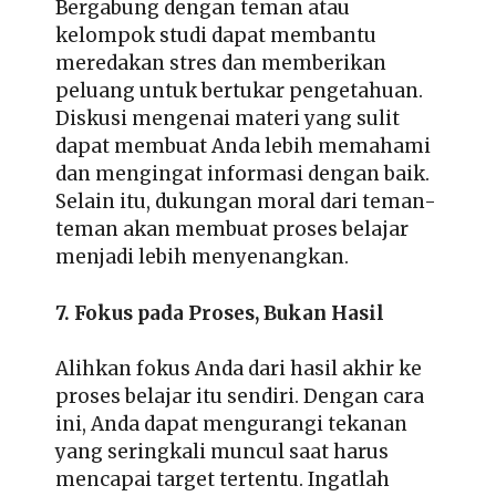
Bergabung dengan teman atau
kelompok studi dapat membantu
meredakan stres dan memberikan
peluang untuk bertukar pengetahuan.
Diskusi mengenai materi yang sulit
dapat membuat Anda lebih memahami
dan mengingat informasi dengan baik.
Selain itu, dukungan moral dari teman-
teman akan membuat proses belajar
menjadi lebih menyenangkan.
7. Fokus pada Proses, Bukan Hasil
Alihkan fokus Anda dari hasil akhir ke
proses belajar itu sendiri. Dengan cara
ini, Anda dapat mengurangi tekanan
yang seringkali muncul saat harus
mencapai target tertentu. Ingatlah