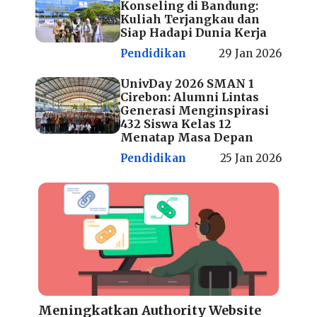
Konseling di Bandung:
Kuliah Terjangkau dan
Siap Hadapi Dunia Kerja
Pendidikan
29 Jan 2026
UnivDay 2026 SMAN 1
Cirebon: Alumni Lintas
Generasi Menginspirasi
432 Siswa Kelas 12
Menatap Masa Depan
Pendidikan
25 Jan 2026
Meningkatkan Authority Website