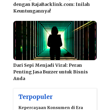
dengan RajaBacklink.com: Inilah
Keuntungannya!
Dari Sepi Menjadi Viral: Peran
Penting Jasa Buzzer untuk Bisnis
Anda
Terpopuler
Kepercayaan Konsumen di Era