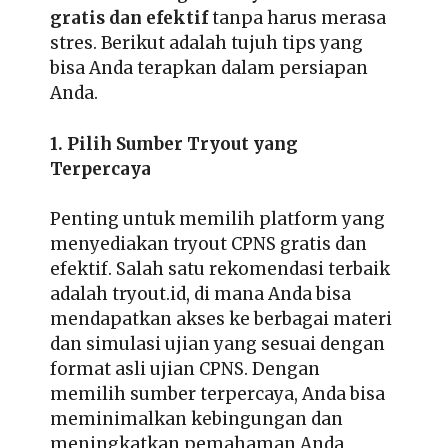
gratis dan efektif
tanpa harus merasa
stres. Berikut adalah tujuh tips yang
bisa Anda terapkan dalam persiapan
Anda.
1. Pilih Sumber Tryout yang
Terpercaya
Penting untuk memilih platform yang
menyediakan tryout CPNS gratis dan
efektif. Salah satu rekomendasi terbaik
adalah tryout.id, di mana Anda bisa
mendapatkan akses ke berbagai materi
dan simulasi ujian yang sesuai dengan
format asli ujian CPNS. Dengan
memilih sumber terpercaya, Anda bisa
meminimalkan kebingungan dan
meningkatkan pemahaman Anda