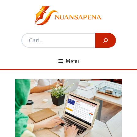
Langsung
ke
isi
Menu