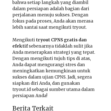
bahwa setiap langkah yang diambil
dalam persiapan adalah bagian dari
perjalanan menuju sukses. Dengan
fokus pada proses, Anda akan merasa
lebih santai saat mengikuti tryout.
Mengikuti
tryout CPNS gratis dan
efektif
sebenarnya tidaklah sulit jika
Anda menerapkan strategi yang tepat.
Dengan mengikuti tujuh tips di atas,
Anda dapat mengurangi stres dan
meningkatkan kemungkinan untuk
sukses dalam ujian CPNS. Jadi, segera
siapkan diri Anda, dan gunakan
tryout.id sebagai sumber utama dalam
persiapan Anda!
Berita Terkait