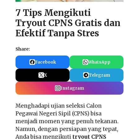
7 Tips Mengikuti
Tryout CPNS Gratis dan
Efektif Tanpa Stres
Share:
Facebook
WhatsApp
X
Telegram
Instagram
Menghadapi ujian seleksi Calon
Pegawai Negeri Sipil (CPNS) bisa
menjadi momen yang penuh tekanan.
Namun, dengan persiapan yang tepat,
Anda bisa mengikuti
tryout CPNS