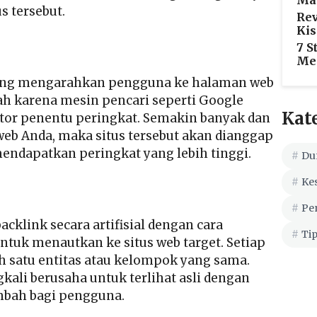
Ma
s tersebut.
Rev
Kis
7 S
Me
yang mengarahkan pengguna ke halaman web
ah karena mesin pencari seperti Google
Kat
tor penentu peringkat. Semakin banyak dan
web Anda, maka situs tersebut akan dianggap
mendapatkan peringkat yang lebih tinggi.
Du
Ke
Pe
klink secara artifisial dengan cara
Tip
ntuk menautkan ke situs web target. Setiap
eh satu entitas atau kelompok yang sama.
kali berusaha untuk terlihat asli dengan
mbah bagi pengguna.