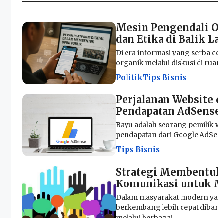
Mesin Pengendali O
dan Etika di Balik L
Di era informasi yang serba ce
organik melalui diskusi di ruang
Politik
Tips Bisnis
Perjalanan Website
Pendapatan AdSens
Bayu adalah seorang pemilik 
pendapatan dari Google AdSens
Tips Bisnis
Strategi Membentuk
Komunikasi untuk M
Dalam masyarakat modern yang
berkembang lebih cepat diba
melalui berbagai...