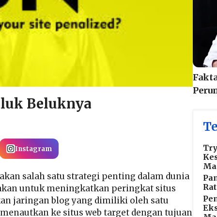
Fakt
Peru
eluk Beluknya
Te
Try
Instagram
Kes
Ma
kan salah satu strategi penting dalam dunia
Pa
Rat
akan untuk meningkatkan peringkat situs
Pen
n jaringan blog yang dimiliki oleh satu
Eks
menautkan ke situs web target dengan tujuan