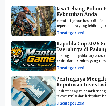
Jasa Tebang Pohon 
Kebutuhan Anda
Memiliki pohon besar di sek
seperti udara yang lebih sega
Uncategorized
Kapolda Cup 2026 S
Daerahnya di Padan
Padang – Kapolda Cup 2026 r
57 tim dari 19 Polres yang terse
Uncategorized
Pentingnya Mengik
Keputusan Investasi
Perkembangan pasar keuangan
faktor, mulai dari kebijakan b
Uncategorized