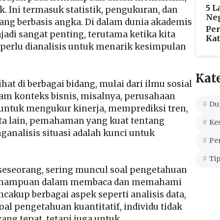
5 L
 Ini termasuk statistik, pengukuran, dan
Neg
g berbasis angka. Di dalam dunia akademis
Per
adi sangat penting, terutama ketika kita
Kat
perlu dianalisis untuk menarik kesimpulan
Kat
at di berbagai bidang, mulai dari ilmu sosial
lam konteks bisnis, misalnya, perusahaan
Du
 untuk mengukur kinerja, memprediksi tren,
ta lain, pemahaman yang kuat tentang
Ke
nalisis situasi adalah kunci untuk
Pe
Tip
eseorang, sering muncul soal pengetahuan
 kemampuan dalam membaca dan memahami
cakup berbagai aspek seperti analisis data,
oal pengetahuan kuantitatif, individu tidak
ng tepat, tetapi juga untuk