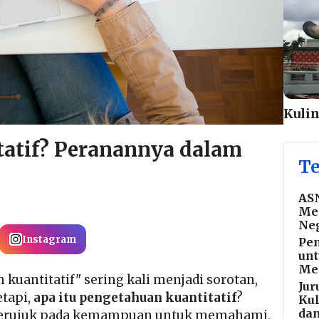
Kuli
tatif? Peranannya dalam
Te
ASN
Mem
Ne
Instagram
Pe
un
Mem
n kuantitatif" sering kali menjadi sorotan,
Jur
etapi,
apa itu pengetahuan kuantitatif
?
Kul
dan
 merujuk pada kemampuan untuk memahami,