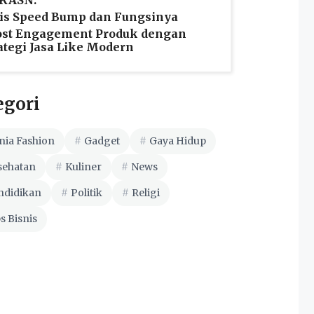
 KASN.
is Speed Bump dan Fungsinya
ost Engagement Produk dengan
ategi Jasa Like Modern
egori
nia Fashion
Gadget
Gaya Hidup
sehatan
Kuliner
News
ndidikan
Politik
Religi
s Bisnis