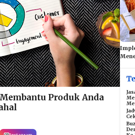
Imple
Mene
Te
Jas
g Membantu Produk Anda
Men
Med
ahal
Jad
Cek
Buz
De