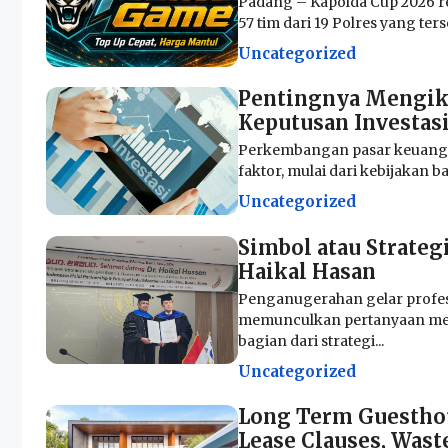
Padang – Kapolda Cup 2026 r
57 tim dari 19 Polres yang terse
Uncategorized
Pentingnya Mengik
Keputusan Investasi
Perkembangan pasar keuangan
faktor, mulai dari kebijakan b
Uncategorized
Simbol atau Strate
Haikal Hasan
Penganugerahan gelar profe
memunculkan pertanyaan mena
bagian dari strategi...
Uncategorized
Long Term Guesthous
Lease Clauses, Wast