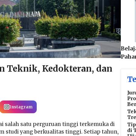
Belaj
Paham
 Teknik, Kedokteran, dan
Te
Jur
Pro
Ber
Instagram
Te
Tre
i salah satu perguruan tinggi terkemuka di
Tip
di 
studi yang berkualitas tinggi. Setiap tahun,