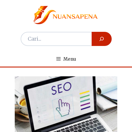
Langsung
ke
isi
Menu