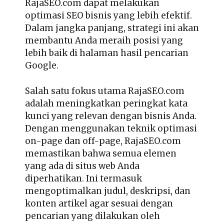
RajaSEO.com dapat melakukan
optimasi SEO bisnis yang lebih efektif.
Dalam jangka panjang, strategi ini akan
membantu Anda meraih posisi yang
lebih baik di halaman hasil pencarian
Google.
Salah satu fokus utama RajaSEO.com
adalah meningkatkan peringkat kata
kunci yang relevan dengan bisnis Anda.
Dengan menggunakan teknik optimasi
on-page dan off-page, RajaSEO.com
memastikan bahwa semua elemen
yang ada di situs web Anda
diperhatikan. Ini termasuk
mengoptimalkan judul, deskripsi, dan
konten artikel agar sesuai dengan
pencarian yang dilakukan oleh