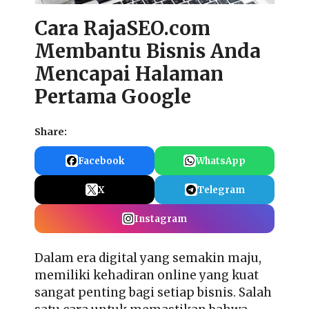
Cara RajaSEO.com
Membantu Bisnis Anda
Mencapai Halaman
Pertama Google
Share:
Facebook
WhatsApp
X
Telegram
Instagram
Dalam era digital yang semakin maju,
memiliki kehadiran online yang kuat
sangat penting bagi setiap bisnis. Salah