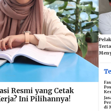
Pelak
Terta
Meny
Te
Fas
Po
asi Resmi yang Cetak
Ke
erja? Ini Pilihannya!
Jas
Pen
di 