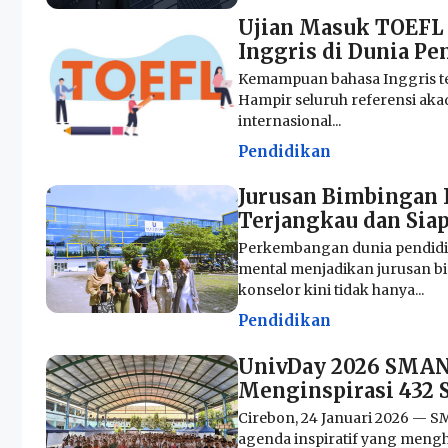
Ujian Masuk TOEFL 
Inggris di Dunia Pe
Kemampuan bahasa Inggris te
Hampir seluruh referensi aka
internasional...
Pendidikan
Jurusan Bimbingan 
Terjangkau dan Siap
Perkembangan dunia pendidi
mental menjadikan jurusan b
konselor kini tidak hanya...
Pendidikan
UnivDay 2026 SMAN 
Menginspirasi 432 
Cirebon, 24 Januari 2026 — S
agenda inspiratif yang mengha