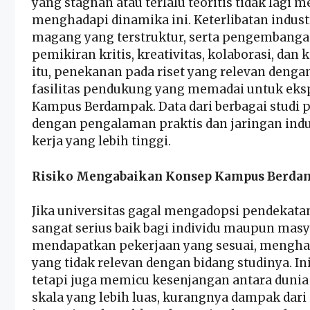
yang stagnan atau terlalu teoritis tidak la
menghadapi dinamika ini. Keterlibatan indu
magang yang terstruktur, serta pengembangan 
pemikiran kritis, kreativitas, kolaborasi, da
itu, penekanan pada riset yang relevan denga
fasilitas pendukung yang memadai untuk eksp
Kampus Berdampak. Data dari berbagai studi
dengan pengalaman praktis dan jaringan indu
kerja yang lebih tinggi.
Risiko Mengabaikan Konsep Kampus Berda
Jika universitas gagal mengadopsi pendekat
sangat serius baik bagi individu maupun mas
mendapatkan pekerjaan yang sesuai, mengha
yang tidak relevan dengan bidang studinya. In
tetapi juga memicu kesenjangan antara dunia
skala yang lebih luas, kurangnya dampak dar