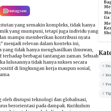
Bag
Me
Instagram
Mon
Ga 
Men
tuntutan yang semakin kompleks, tidak hanya
Kes
ik yang mumpuni, tetapi juga individu yang
Sho
, dan mampu memberikan kontribusi nyata
 menjadi relevan dalam konteks ini,
as yang tidak hanya menghasilkan ilmuwan,
Kat
if terhadap berbagai tantangan zaman. Sebuah
ka lulusannya tidak hanya sukses secara
Du
positif di lingkungan kerja maupun sosial,
sama.
Ke
Pe
Tip
 oleh disrupsi teknologi dan globalisasi,
rus berorientasi pada dampak. Kurikulum