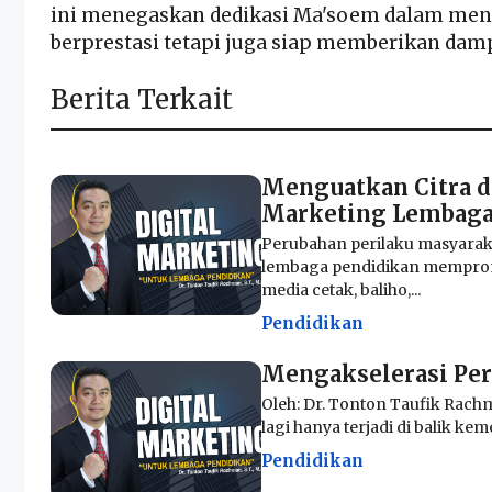
ini menegaskan dedikasi Ma'soem dalam meng
berprestasi tetapi juga siap memberikan damp
Berita Terkait
Menguatkan Citra d
Marketing Lembaga
Perubahan perilaku masyarak
lembaga pendidikan memprom
media cetak, baliho,...
Pendidikan
Mengakselerasi Pe
Oleh: Dr. Tonton Taufik Rachm
lagi hanya terjadi di balik keme
Pendidikan