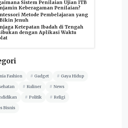
aimana Sistem Penilaian Ujian ITB
njamin Keberagaman Penilaian?
tessori Metode Pembelajaran yang
Bikin Jenuh
jaga Ketepatan Ibadah di Tengah
ibukan dengan Aplikasi Waktu
lat
egori
nia Fashion
Gadget
Gaya Hidup
sehatan
Kuliner
News
ndidikan
Politik
Religi
s Bisnis