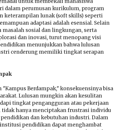
gi memadai untuk membekali mahasiswa
stri dalam perumusan kurikulum, program
keterampilan lunak (soft skills) seperti
n kemampuan adaptasi adalah esensial. Selain
n masalah sosial dan lingkungan, serta
lorasi dan inovasi, turut menopang visi
 pendidikan menunjukkan bahwa lulusan
stri cenderung memiliki tingkat serapan
mpak
an "Kampus Berdampak," konsekuensinya bisa
yarakat. Lulusan mungkin akan kesulitan
dapi tingkat pengangguran atau pekerjaan
i tidak hanya menciptakan frustrasi individu
 pendidikan dan kebutuhan industri. Dalam
i institusi pendidikan dapat menghambat