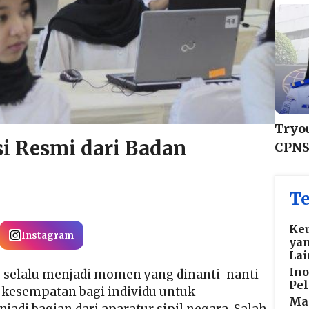
Tryo
si Resmi dari Badan
CPNS
Te
Keu
Instagram
yan
Lai
Ino
) selalu menjadi momen yang dinanti-nanti
Pel
 kesempatan bagi individu untuk
Man