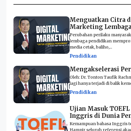
Menguatkan Citra d
Marketing Lembaga
Perubahan perilaku masyarak
lembaga pendidikan memprom
media cetak, baliho,...
Pendidikan
Mengakselerasi Pe
Oleh: Dr. Tonton Taufik Rachm
lagi hanya terjadi di balik keme
Pendidikan
Ujian Masuk TOEFL 
Inggris di Dunia Pe
Kemampuan bahasa Inggris te
Hampir seluruh referensi aka