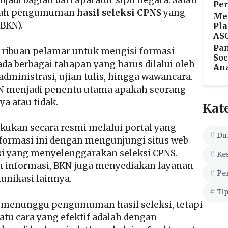
adi bagian dari aparatur sipil negara. Salah
Per
dalah pengumuman
hasil seleksi CPNS
yang
Men
(BKN).
Pla
ASO
Pa
ribuan pelamar untuk mengisi formasi
Soc
ada berbagai tahapan yang harus dilalui oleh
Ana
administrasi, ujian tulis, hingga wawancara.
 menjadi penentu utama apakah seorang
a atau tidak.
Kat
kukan secara resmi melalui portal yang
Du
nformasi ini dengan mengunjungi situs web
si yang menyelenggarakan seleksi CPNS.
Ke
n informasi, BKN juga menyediakan layanan
Pe
unikasi lainnya.
Tip
a menunggu pengumuman hasil seleksi, tetapi
atu cara yang efektif adalah dengan