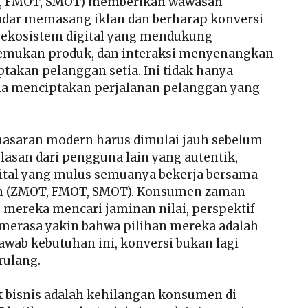
 FMOT, SMOT) memberikan wawasan
kadar memasang iklan dan berharap konversi
 ekosistem digital yang mendukung
nemukan produk, dan interaksi menyenangkan
takan pelanggan setia. Ini tidak hanya
ana menciptakan perjalanan pelanggan yang
saran modern harus dimulai jauh sebelum
ulasan dari pengguna lain yang autentik,
gital yang mulus semuanya bekerja bersama
n (ZMOT, FMOT, SMOT). Konsumen zaman
, mereka mencari jaminan nilai, perspektif
 merasa yakin bahwa pilihan mereka adalah
wab kebutuhan ini, konversi bukan lagi
rulang.
k bisnis adalah kehilangan konsumen di