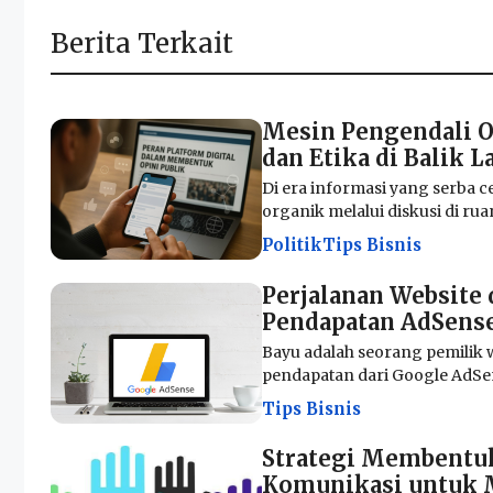
Berita Terkait
Mesin Pengendali O
dan Etika di Balik L
Di era informasi yang serba ce
organik melalui diskusi di ruang
Politik
Tips Bisnis
Perjalanan Website
Pendapatan AdSens
Bayu adalah seorang pemilik 
pendapatan dari Google AdSens
Tips Bisnis
Strategi Membentuk
Komunikasi untuk M