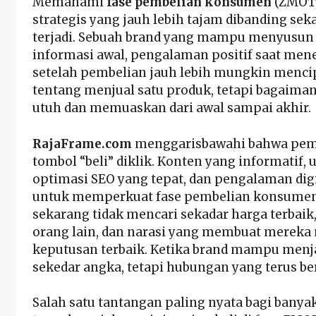
Memahami
fase pembelian konsumen
(ZMOT,
strategis yang jauh lebih tajam dibanding se
terjadi. Sebuah brand yang mampu menyusun
informasi awal, pengalaman positif saat me
setelah pembelian jauh lebih mungkin mencip
tentang menjual satu produk, tetapi bagaim
utuh dan memuaskan dari awal sampai akhir.
RajaFrame.com
menggarisbawahi bahwa pema
tombol “beli” diklik. Konten yang informatif, 
optimasi SEO yang tepat, dan pengalaman di
untuk memperkuat fase pembelian konsume
sekarang tidak mencari sekadar harga terbaik
orang lain, dan narasi yang membuat mereka
keputusan terbaik. Ketika brand mampu menja
sekedar angka, tetapi hubungan yang terus be
Salah satu tantangan paling nyata bagi banya