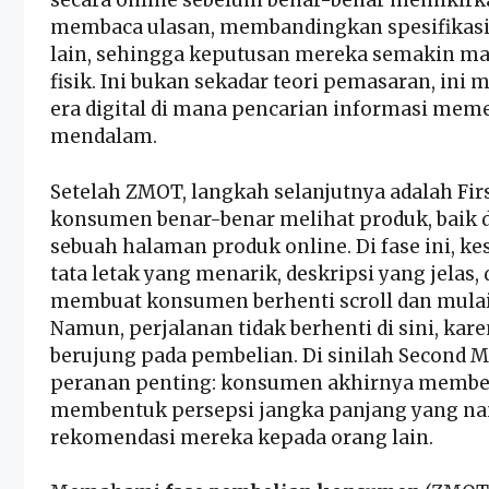
secara online sebelum benar-benar memikirka
membaca ulasan, membandingkan spesifikasi,
lain, sehingga keputusan mereka semakin m
fisik. Ini bukan sekadar teori pemasaran, ini m
era digital di mana pencarian informasi meme
mendalam.
Setelah ZMOT, langkah selanjutnya adalah Fir
konsumen benar-benar melihat produk, baik di
sebuah halaman produk online. Di fase ini, 
tata letak yang menarik, deskripsi yang jelas,
membuat konsumen berhenti scroll dan mula
Namun, perjalanan tidak berhenti di sini, kar
berujung pada pembelian. Di sinilah Secon
peranan penting: konsumen akhirnya membel
membentuk persepsi jangka panjang yang nan
rekomendasi mereka kepada orang lain.