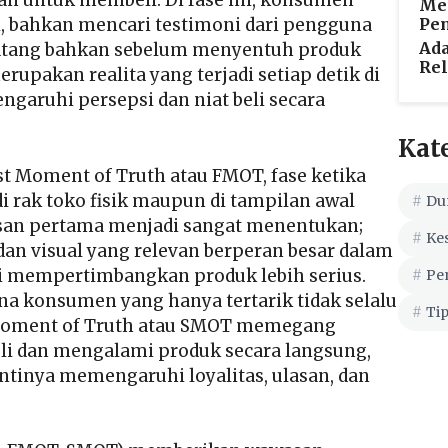
n untuk membeli. Di fase ini, konsumen
Men
Pen
 bahkan mencari testimoni dari pengguna
Ada
atang bahkan sebelum menyentuh produk
Rel
erupakan realita yang terjadi setiap detik di
ngaruhi persepsi dan niat beli secara
Kat
st Moment of Truth atau FMOT, fase ketika
 rak toko fisik maupun di tampilan awal
Du
kesan pertama menjadi sangat menentukan;
Ke
 dan visual yang relevan berperan besar dalam
i mempertimbangkan produk lebih serius.
Pe
ena konsumen yang hanya tertarik tidak selalu
Tip
d Moment of Truth atau SMOT memegang
i dan mengalami produk secara langsung,
tinya memengaruhi loyalitas, ulasan, dan