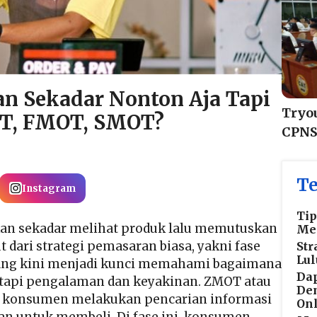
an Sekadar Nonton Aja Tapi
Tryou
OT, FMOT, SMOT?
CPNS
Te
Instagram
Ti
n sekadar melihat produk lalu memutuskan
Me
t dari strategi pemasaran biasa, yakni fase
Str
Lul
ng kini menjadi kunci memahami bagaimana
Da
etapi pengalaman dan keyakinan. ZMOT atau
Den
ika konsumen melakukan pencarian informasi
On