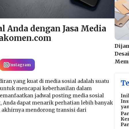
al Anda dengan Jasa Media
ajakomen.com
Dija
Desa
Memi
Instagram
diran yang kuat di media sosial adalah suatu
Te
ci untuk mencapai keberhasilan dalam
 memanfaatkan
jadwal posting media sosial
Ini
Ins
, Anda dapat menarik perhatian lebih banyak
ya
akhirnya mendorong transisi dari
Par
Ke
Par