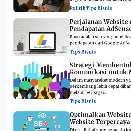
Politik
Tips Bisnis
Perjalanan Website
Pendapatan AdSens
Bayu adalah seorang pemilik 
pendapatan dari Google AdSens
Tips Bisnis
Strategi Membentuk
Komunikasi untuk M
Dalam masyarakat modern yang
berkembang lebih cepat diba
melalui berbagai...
Tips Bisnis
Optimalkan Website
Website Terpercaya
Di era digital yang semakin ko