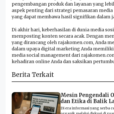
pengembangan produk dan layanan yang lebi
aspek penting dari strategi pemasaran media s
yang dapat membawa hasil signifikan dalam j
Di akhir hari, keberhasilan di dunia media so
memposting konten secara acak. Dengan meng
yang dirancang oleh rajakomen.com, Anda me
dalam upaya digital marketing Anda memiliki t
media social management dari rajakomen.co
kehadiran online Anda dan saksikan pertumbuh
Berita Terkait
Mesin Pengendali O
dan Etika di Balik L
Di era informasi yang serba ce
organik melalui diskusi di ruang