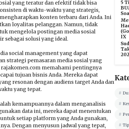
5 T
ial yang teratur dan efektif tidak bisa
BU
onsisten di waktu-waktu yang strategis,
Soa
mengharapkan konten terbaru dari Anda. Ini
Men
kan loyalitas pelanggan. Namun, tidak
Hae
(Go
tuk mengelola postingan media sosial
IX
r sebagai solusi yang ideal.
Sud
Tak
dia social management yang dapat
202
 strategi pemasaran media sosial yang
an, rajakomen.com memahami pentingnya
ncapai tujuan bisnis Anda. Mereka dapat
Kat
ng resonan dengan audiens target Anda dan
aktu yang tepat.
Du
adalah kemampuannya dalam menganalisis
Ke
ggunakan data ini, mereka dapat menentukan
Pe
t untuk setiap platform yang Anda gunakan,
ainnya. Dengan menyusun jadwal yang tepat,
Tip