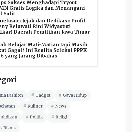
ips Sukses Menghadapi Tryout
MN Gratis Logika dan Menangani
l Sulit
elusuri Jejak dan Dedikasi: Profil
ny Relawati Rini Widyastuti
lkar) Daerah Pemilihan Jawa Timur
ah Belajar Mati-Matian tapi Masih
ut Gagal? Ini Realita Seleksi PPPK
6 yang Jarang Dibahas
egori
nia Fashion
Gadget
Gaya Hidup
sehatan
Kuliner
News
ndidikan
Politik
Religi
s Bisnis