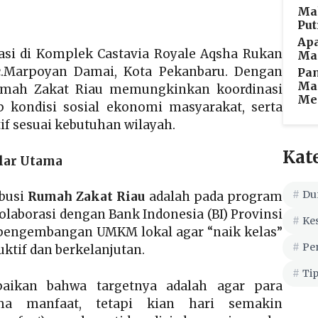
Ma
Put
Apa
asi di Komplek Castavia Royale Aqsha Rukan
Man
Kec.Marpoyan Damai, Kota Pekanbaru. Dengan
Pan
Man
Rumah Zakat Riau memungkinkan koordinasi
Me
p kondisi sosial ekonomi masyarakat, serta
 sesuai kebutuhan wilayah.
Kat
lar Utama
Du
ibusi
Rumah Zakat Riau
adalah pada program
aborasi dengan Bank Indonesia (BI) Provinsi
Ke
pengembangan UMKM lokal agar “naik kelas”
Pe
uktif dan berkelanjutan.
Tip
ikan bahwa targetnya adalah agar para
ma manfaat, tetapi kian hari semakin