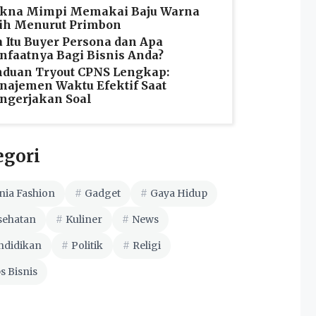
kna Mimpi Memakai Baju Warna
ih Menurut Primbon
 Itu Buyer Persona dan Apa
faatnya Bagi Bisnis Anda?
duan Tryout CPNS Lengkap:
ajemen Waktu Efektif Saat
ngerjakan Soal
egori
nia Fashion
Gadget
Gaya Hidup
sehatan
Kuliner
News
ndidikan
Politik
Religi
s Bisnis