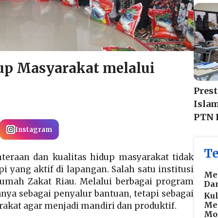
up Masyarakat melalui
Prest
Isla
PTN 
Instagram
Te
hteraan dan kualitas hidup masyarakat tidak
i yang aktif di lapangan. Salah satu institusi
Me
mah Zakat Riau. Melalui berbagai program
Da
nya sebagai penyalur bantuan, tetapi sebagai
Kul
Me
at agar menjadi mandiri dan produktif.
Mo