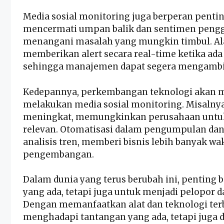
Media sosial monitoring
juga berperan penti
mencermati umpan balik dan sentimen pengg
menangani masalah yang mungkin timbul. Al
memberikan alert secara real-time ketika ad
sehingga manajemen dapat segera mengambil
Kedepannya, perkembangan teknologi akan m
melakukan media sosial monitoring. Misalnya
meningkat, memungkinkan perusahaan untuk 
relevan. Otomatisasi dalam pengumpulan da
analisis tren, memberi bisnis lebih banyak wa
pengembangan.
Dalam dunia yang terus berubah ini, penting b
yang ada, tetapi juga untuk menjadi pelopor
Dengan memanfaatkan alat dan teknologi terb
menghadapi tantangan yang ada, tetapi juga