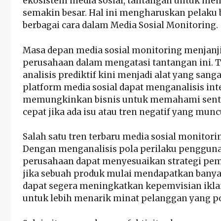
ekosistem media sosial, tantangan untuk me
semakin besar. Hal ini mengharuskan pelak
berbagai cara dalam Media Sosial Monitoring.
Masa depan media sosial monitoring
menjanj
perusahaan dalam mengatasi tantangan ini. Tek
analisis prediktif kini menjadi alat yang sang
platform media sosial dapat menganalisis int
memungkinkan bisnis untuk memahami sent
cepat jika ada isu atau tren negatif yang munc
Salah satu tren terbaru media sosial monitori
Dengan menganalisis pola perilaku penggun
perusahaan dapat menyesuaikan strategi pema
jika sebuah produk mulai mendapatkan banya
dapat segera meningkatkan kepemvisian ikl
untuk lebih menarik minat pelanggan yang po