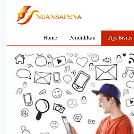
Langsung
ke
isi
Home
Pendidikan
Tips Bisnis