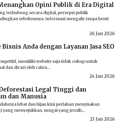
enangkan Opini Publik di Era Digital
 terhubung secara digital, persepsi publik
ndingkan sebelumnya. Informasi mengalir tanpa henti
26 Jan 2026
 Bisnis Anda dengan Layanan Jasa SEO
mpetitif, memiliki website saja tidak cukup untuk
 dan dicari oleh calon...
24 Jan 2026
Deforestasi Legal Tinggi dan
am dan Manusia
dulunya lebat dan hijau kini perlahan menyisakan
yang menyejukkan, sungai yang jernih,...
23 Jan 2026