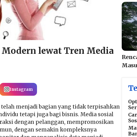
 Modern lewat Tren Media
Renca
Masu
Te
Instagram
Opt
al telah menjadi bagian yang tidak terpisahkan
Ser
dividu tetapi juga bagi bisnis. Media sosial
Car
Sos
eraksi dengan pelanggan, mempromosikan
Mau
amun, dengan semakin kompleksnya
Ban