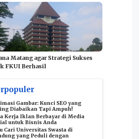
na Matang agar Strategi Sukses
k FKUI Berhasil
rpopuler
imasi Gambar: Kunci SEO yang
ing Diabaikan Tapi Ampuh!
a Kerja Iklan Berbayar di Media
ial untuk Bisnis Anda
 Cari Universitas Swasta di
dung yang Peduli dengan