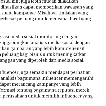
osial kini juga lebih mudah dilakukan
ng dihasilkan dapat memberikan wawasan yang
suatu kampanye. Misalnya, tindakan yang
perbesar peluang untuk mencapai hasil yang
egrasi media sosial monitoring dengan
nggabungkan analisis media sosial dengan
rikan gambaran yang lebih komprehensif
 peluang bagi bisnis untuk meningkatkan
nggan yang diperoleh dari media sosial.
influencer juga semakin mendapat perhatian
ganalisis bagaimana influencer memengaruhi
dapat merancang kampanye yang lebih
informasi tentang bagaimana reputasi merek
u perusahaan untuk memilih influencer yang