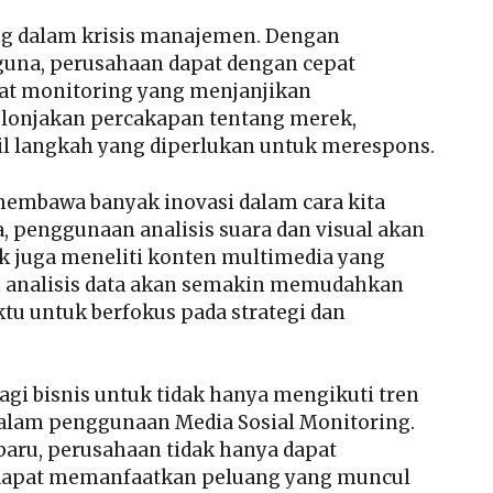
ng dalam krisis manajemen. Dengan
una, perusahaan dapat dengan cepat
at monitoring yang menjanjikan
a lonjakan percakapan tentang merek,
 langkah yang diperlukan untuk merespons.
embawa banyak inovasi dalam cara kita
, penggunaan analisis suara dan visual akan
juga meneliti konten multimedia yang
n analisis data akan semakin memudahkan
ktu untuk berfokus pada strategi dan
agi bisnis untuk tidak hanya mengikuti tren
 dalam penggunaan Media Sosial Monitoring.
aru, perusahaan tidak hanya dapat
 dapat memanfaatkan peluang yang muncul