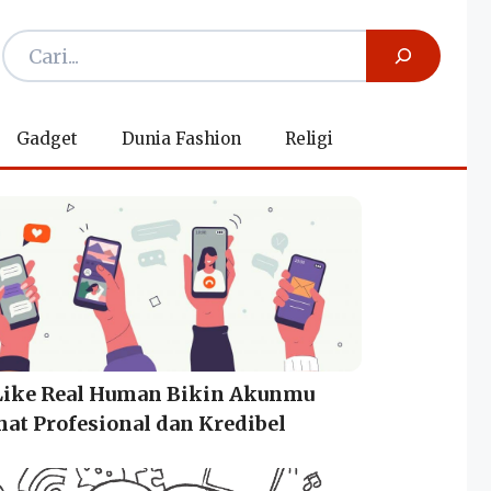
Gadget
Dunia Fashion
Religi
 Like Real Human Bikin Akunmu
hat Profesional dan Kredibel