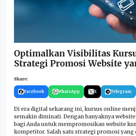
Optimalkan Visibilitas Kurs
Strategi Promosi Website ya
Share:
Facebook
WhatsApp
X
Telegram
Di era digital sekarang ini, kursus online men
semakin diminati. Dengan banyaknya website
bagi Anda untuk mempromosikan website kurs
kompetitor. Salah satu strategi promosi yang