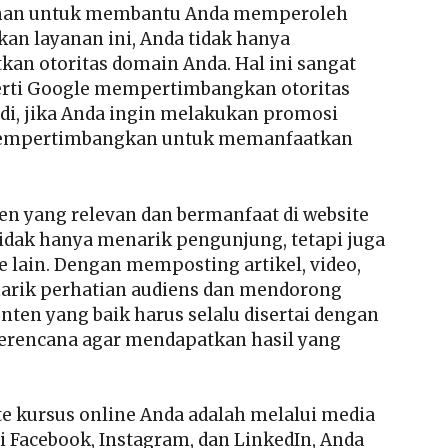
anan untuk membantu Anda memperoleh
an layanan ini, Anda tidak hanya
an otoritas domain Anda. Hal ini sangat
erti Google mempertimbangkan otoritas
di, jika Anda ingin melakukan promosi
, mempertimbangkan untuk memanfaatkan
en yang relevan dan bermanfaat di website
tidak hanya menarik pengunjung, tetapi juga
 lain. Dengan memposting artikel, video,
narik perhatian audiens dan mendorong
ten yang baik harus selalu disertai dengan
 terencana agar mendapatkan hasil yang
e kursus online Anda adalah melalui media
 Facebook, Instagram, dan LinkedIn, Anda