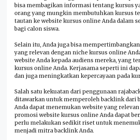
bisa membagikan informasi tentang kursus y
orang yang mungkin membutuhkan kursus ter
tautan ke website kursus online Anda dalam
bagi calon siswa.
Selain itu, Anda juga bisa mempertimbangkan 
yang relevan dengan niche kursus online A
website Anda kepada audiens mereka, yang te
kursus online Anda. Kerjasama seperti ini da
dan juga meningkatkan kepercayaan pada kur
Salah satu kekuatan dari penggunaan rajaba
ditawarkan untuk memperoleh backlink dari be
Anda dapat menemukan website yang relevan
promosi website kursus online
Anda dapat ber
perlu melakukan sedikit riset untuk menemuk
menjadi mitra backlink Anda.