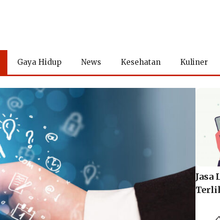
Gaya Hidup
News
Kesehatan
Kuliner
Jasa
Terli