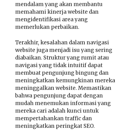
mendalam yang akan membantu
memahami kinerja website dan
mengidentifikasi area yang
memerlukan perbaikan.
Terakhir, kesalahan dalam navigasi
website juga menjadi isu yang sering
diabaikan. Struktur yang rumit atau
navigasi yang tidak intuitif dapat
membuat pengunjung bingung dan
meningkatkan kemungkinan mereka
meninggalkan website. Memastikan
bahwa pengunjung dapat dengan
mudah menemukan informasi yang
mereka cari adalah kunci untuk
mempertahankan traffic dan
meningkatkan peringkat SEO.