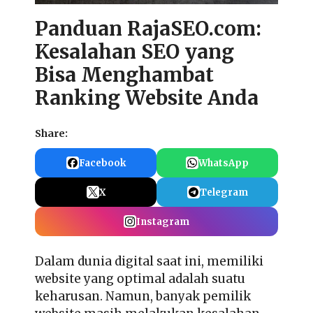
Panduan RajaSEO.com:
Kesalahan SEO yang
Bisa Menghambat
Ranking Website Anda
Share:
Facebook
WhatsApp
X
Telegram
Instagram
Dalam dunia digital saat ini, memiliki
website yang optimal adalah suatu
keharusan. Namun, banyak pemilik