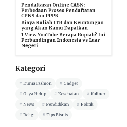
Pendaftaran Online CASN:
Perbedaan Proses Pendaftaran
CPNS dan PPPK
Biaya Kuliah ITB dan Keuntungan
yang Akan Kamu Dapatkan
1 View YouTube Berapa Rupiah? Ini
Perbandingan Indonesia vs Luar
Negeri
Kategori
Dunia Fashion
Gadget
Gaya Hidup
Kesehatan
Kuliner
News
Pendidikan
Politik
Religi
Tips Bisnis