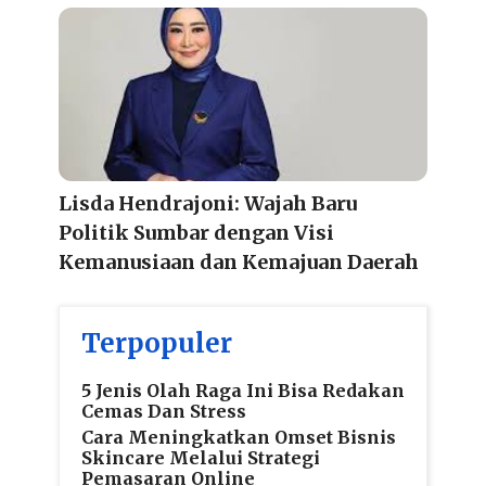
Lisda Hendrajoni: Wajah Baru
Politik Sumbar dengan Visi
Kemanusiaan dan Kemajuan Daerah
Terpopuler
5 Jenis Olah Raga Ini Bisa Redakan
Cemas Dan Stress
Cara Meningkatkan Omset Bisnis
Skincare Melalui Strategi
Pemasaran Online