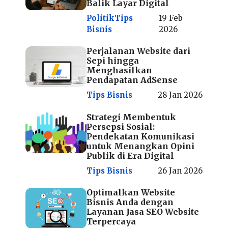
Balik Layar Digital
Politik
Tips
19 Feb
Bisnis
2026
Perjalanan Website dari
Sepi hingga
Menghasilkan
Pendapatan AdSense
Tips Bisnis
28 Jan 2026
Strategi Membentuk
Persepsi Sosial:
Pendekatan Komunikasi
untuk Menangkan Opini
Publik di Era Digital
Tips Bisnis
26 Jan 2026
Optimalkan Website
Bisnis Anda dengan
Layanan Jasa SEO Website
Terpercaya