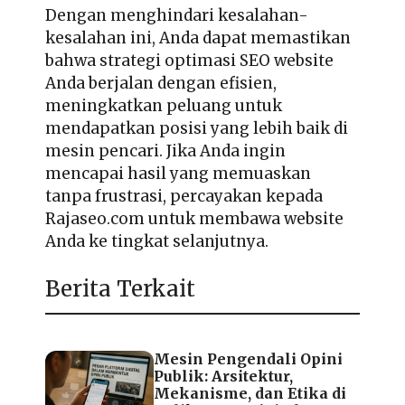
Dengan menghindari kesalahan-
kesalahan ini, Anda dapat memastikan
bahwa strategi optimasi SEO website
Anda berjalan dengan efisien,
meningkatkan peluang untuk
mendapatkan posisi yang lebih baik di
mesin pencari. Jika Anda ingin
mencapai hasil yang memuaskan
tanpa frustrasi, percayakan kepada
Rajaseo.com untuk membawa website
Anda ke tingkat selanjutnya.
Berita Terkait
Mesin Pengendali Opini
Publik: Arsitektur,
Mekanisme, dan Etika di