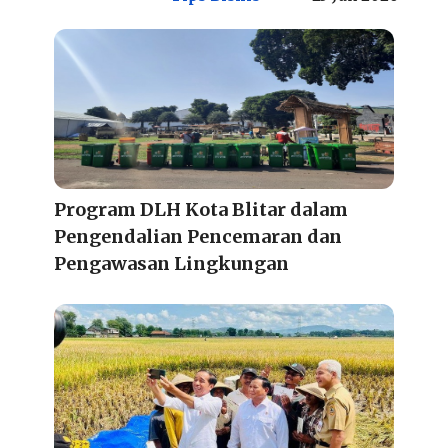
Program DLH Kota Blitar dalam
Pengendalian Pencemaran dan
Pengawasan Lingkungan