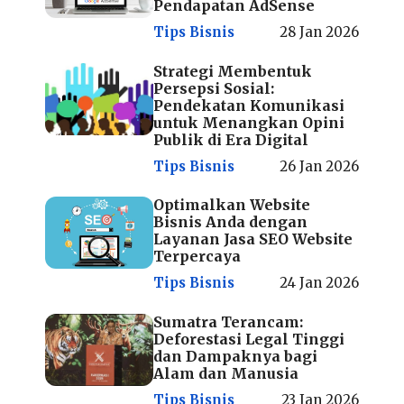
Pendapatan AdSense
Tips Bisnis
28 Jan 2026
Strategi Membentuk
Persepsi Sosial:
Pendekatan Komunikasi
untuk Menangkan Opini
Publik di Era Digital
Tips Bisnis
26 Jan 2026
Optimalkan Website
Bisnis Anda dengan
Layanan Jasa SEO Website
Terpercaya
Tips Bisnis
24 Jan 2026
Sumatra Terancam:
Deforestasi Legal Tinggi
dan Dampaknya bagi
Alam dan Manusia
Tips Bisnis
23 Jan 2026