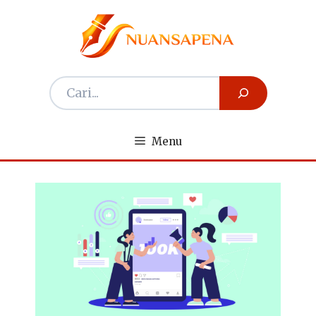
Langsung
ke
isi
Menu