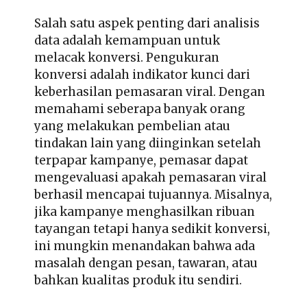
Salah satu aspek penting dari analisis
data adalah kemampuan untuk
melacak konversi. Pengukuran
konversi adalah indikator kunci dari
keberhasilan pemasaran viral. Dengan
memahami seberapa banyak orang
yang melakukan pembelian atau
tindakan lain yang diinginkan setelah
terpapar kampanye, pemasar dapat
mengevaluasi apakah pemasaran viral
berhasil mencapai tujuannya. Misalnya,
jika kampanye menghasilkan ribuan
tayangan tetapi hanya sedikit konversi,
ini mungkin menandakan bahwa ada
masalah dengan pesan, tawaran, atau
bahkan kualitas produk itu sendiri.