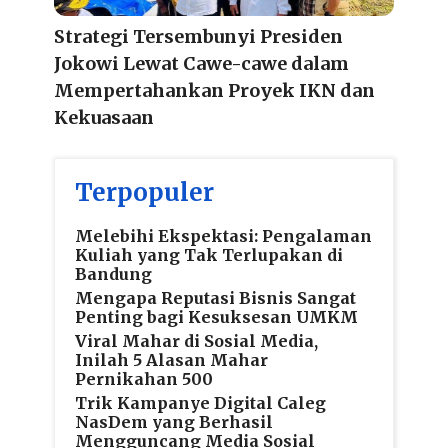
Strategi Tersembunyi Presiden
Jokowi Lewat Cawe-cawe dalam
Mempertahankan Proyek IKN dan
Kekuasaan
Terpopuler
Melebihi Ekspektasi: Pengalaman
Kuliah yang Tak Terlupakan di
Bandung
Mengapa Reputasi Bisnis Sangat
Penting bagi Kesuksesan UMKM
Viral Mahar di Sosial Media,
Inilah 5 Alasan Mahar
Pernikahan 500
Trik Kampanye Digital Caleg
NasDem yang Berhasil
Mengguncang Media Sosial