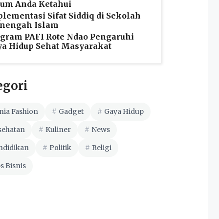
lum Anda Ketahui
lementasi Sifat Siddiq di Sekolah
nengah Islam
gram PAFI Rote Ndao Pengaruhi
a Hidup Sehat Masyarakat
egori
nia Fashion
Gadget
Gaya Hidup
sehatan
Kuliner
News
ndidikan
Politik
Religi
s Bisnis