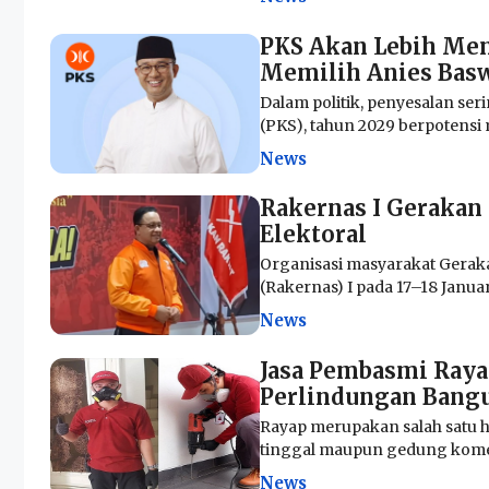
PKS Akan Lebih Meny
Memilih Anies Bas
Dalam politik, penyesalan seri
(PKS), tahun 2029 berpotensi 
News
Rakernas I Gerakan 
Elektoral
Organisasi masyarakat Gerak
(Rakernas) I pada 17–18 Januar
News
Jasa Pembasmi Rayap
Perlindungan Bangu
Rayap merupakan salah satu 
tinggal maupun gedung komersi
News