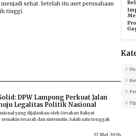
Be
menjadi sehat. Setelah itu aset perusahaan
Imp
h tinggi.
Me
Pro
Gay
Kat
Du
Ke
Pe
Solid: DPW Lampung Perkuat Jalan
Tip
ju Legalitas Politik Nasional
sional yang dijalankan oleh Gerakan Rakyat
semakin terarah dan sistematis. Salah satu tonggak
17 Mei 2026