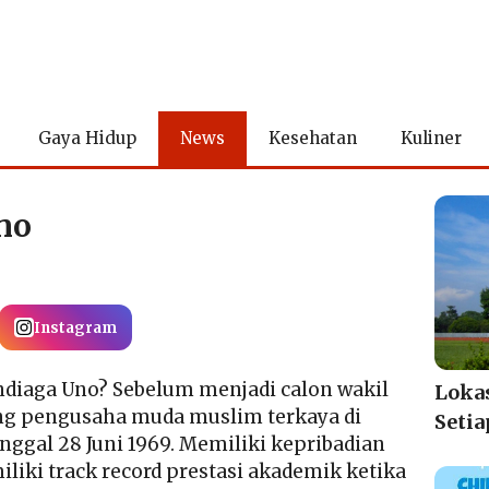
Gaya Hidup
News
Kesehatan
Kuliner
no
Instagram
andiaga Uno? Sebelum menjadi calon wakil
Lokas
ang pengusaha muda muslim terkaya di
Seti
nggal 28 Juni 1969. Memiliki kepribadian
liki track record prestasi akademik ketika