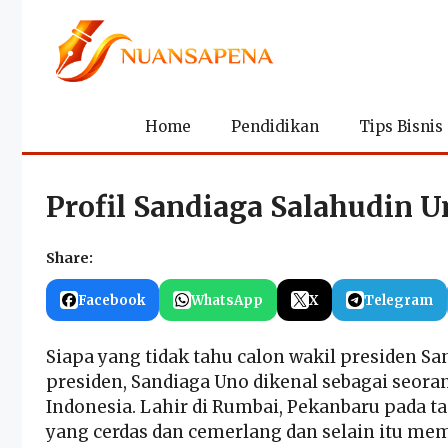
Langsung
ke
isi
Home
Pendidikan
Tips Bisnis
Profil Sandiaga Salahudin U
Share:
Facebook
WhatsApp
X
Telegram
Siapa yang tidak tahu calon wakil presiden S
presiden, Sandiaga Uno dikenal sebagai seor
Indonesia. Lahir di Rumbai, Pekanbaru pada ta
yang cerdas dan cemerlang dan selain itu memi