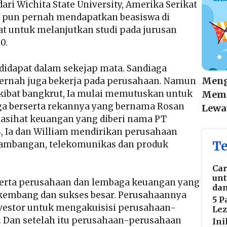
ri Wichita State University, Amerika Serikat
 pun pernah mendapatkan beasiswa di
at untuk melanjutkan studi pada jurusan
00.
didapat dalam sekejap mata. Sandiaga
Mengi
pernah juga bekerja pada perusahaan. Namun
kibat bangkrut, Ia mulai memutuskan untuk
Memp
ga berserta rekannya yang bernama Rosan
Lewat
asihat keuangan yang diberi nama PT
8, Ia dan William mendirikan perusahaan
Te
rtambangan, telekomunikas dan produk
Car
un
serta perusahaan dan lembaga keuangan yang
dan
rkembang dan sukses besar. Perusahaannya
5 
stor untuk mengakuisisi perusahaan-
Lez
 Dan setelah itu perusahaan-perusahaan
Ini