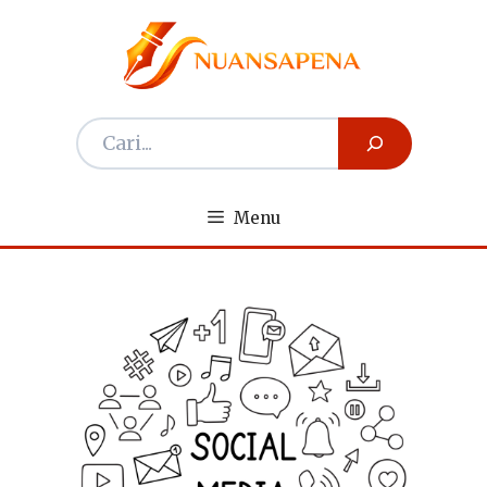
Langsung
ke
isi
Menu