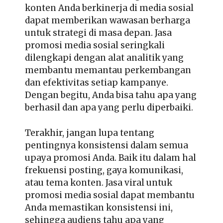
konten Anda berkinerja di media sosial
dapat memberikan wawasan berharga
untuk strategi di masa depan. Jasa
promosi media sosial seringkali
dilengkapi dengan alat analitik yang
membantu memantau perkembangan
dan efektivitas setiap kampanye.
Dengan begitu, Anda bisa tahu apa yang
berhasil dan apa yang perlu diperbaiki.
Terakhir, jangan lupa tentang
pentingnya konsistensi dalam semua
upaya promosi Anda. Baik itu dalam hal
frekuensi posting, gaya komunikasi,
atau tema konten.
Jasa viral untuk
promosi media sosial
dapat membantu
Anda memastikan konsistensi ini,
sehingga audiens tahu apa yang