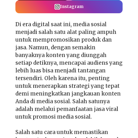
Instagram
Di era digital saat ini, media sosial
menjadi salah satu alat paling ampuh
untuk mempromosikan produk dan
jasa. Namun, dengan semakin
banyaknya konten yang diunggah
setiap detiknya, mencapai audiens yang
lebih luas bisa menjadi tantangan
tersendiri. Oleh karena itu, penting
untuk menerapkan strategi yang tepat
demi meningkatkan jangkauan konten
Anda di media sosial. Salah satunya
adalah melalui pemanfaatan
jasa viral
untuk promosi media sosial
.
Salah satu cara untuk memastikan