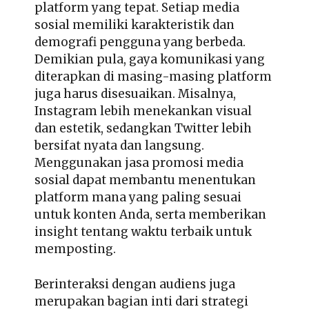
platform yang tepat. Setiap media
sosial memiliki karakteristik dan
demografi pengguna yang berbeda.
Demikian pula, gaya komunikasi yang
diterapkan di masing-masing platform
juga harus disesuaikan. Misalnya,
Instagram lebih menekankan visual
dan estetik, sedangkan Twitter lebih
bersifat nyata dan langsung.
Menggunakan jasa promosi media
sosial dapat membantu menentukan
platform mana yang paling sesuai
untuk konten Anda, serta memberikan
insight tentang waktu terbaik untuk
memposting.
Berinteraksi dengan audiens juga
merupakan bagian inti dari strategi