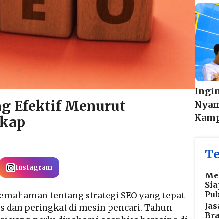
Ingi
ng Efektif Menurut
Nyam
Kamp
gkap
Te
Instagram
Med
Sia
Pub
pemahaman tentang strategi SEO yang tepat
Jas
s dan peringkat di mesin pencari. Tahun
Bra