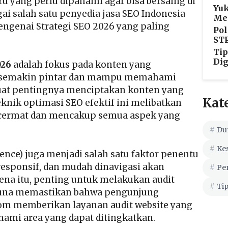
u yang perlu dipahami agar bisa bersaing di
Yuk
gai salah satu penyedia jasa SEO Indonesia
Men
genai Strategi SEO 2026 yang paling
Pol
STP
Tip
Dig
026
adalah fokus pada konten yang
ari semakin pintar dan mampu memahami
buat pentingnya menciptakan konten yang
Kat
eknik optimasi SEO efektif ini melibatkan
 cermat dan mencakup semua aspek yang
Du
Ke
ence) juga menjadi salah satu faktor penentu
 responsif, dan mudah dinavigasi akan
Pe
ena itu, penting untuk melakukan audit
Tip
b guna memastikan bahwa pengunjung
om memberikan layanan audit website yang
mi area yang dapat ditingkatkan.