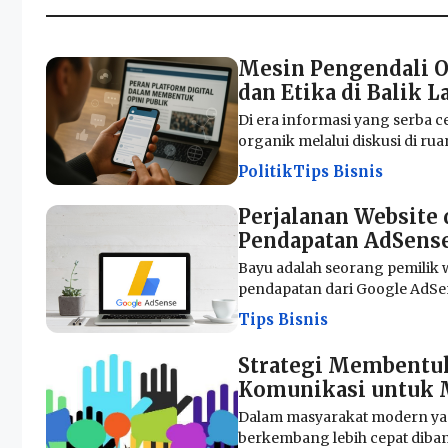
Mesin Pengendali O
dan Etika di Balik L
Di era informasi yang serba ce
organik melalui diskusi di ruang
Politik
Tips Bisnis
Perjalanan Website
Pendapatan AdSens
Bayu adalah seorang pemilik 
pendapatan dari Google AdSens
Tips Bisnis
Strategi Membentuk
Komunikasi untuk M
Dalam masyarakat modern yang
berkembang lebih cepat diba