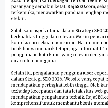
2026 menjanjikan berbagai tren dan teknik bar
pasar yang semakin ketat.
RajaSEO.com
, seba
terkemuka, menawarkan panduan lengkap men
efektif.
Salah satu aspek utama dalam
Strategi SEO 2
berkualitas tinggi dan relevan. Mesin penc
konteks dari sebuah pencarian. Hal ini mem
tidak hanya menarik tetapi juga informatif. T
penggunaan kata kunci yang relevan dengan
dicari oleh pengguna.
Selain itu, pengalaman pengguna (user experi
dalam Strategi SEO 2026. Website yang cepat,
mendapatkan peringkat lebih tinggi. Oleh kar
terhadap kecepatan dan tata letak situs we
mendapatkan pengalaman terbaik. RajaSEO.c
komprehensif untuk membantu bisnis memaha