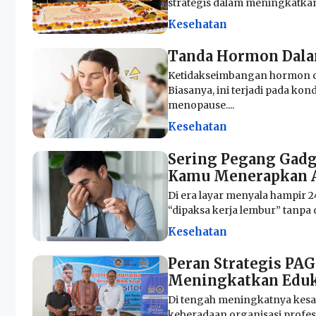
strategis dalam meningkatkan k
Kesehatan
Tanda Hormon Dala
Ketidakseimbangan hormon da
Biasanya, ini terjadi pada kon
menopause....
Kesehatan
Sering Pegang Gadg
Kamu Menerapkan A
Di era layar menyala hampir 2
“dipaksa kerja lembur” tanpa di
Kesehatan
Peran Strategis P
Meningkatkan Eduka
Di tengah meningkatnya kesa
keberadaan organisasi profesi