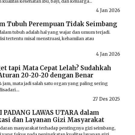
ualitas kesehatan ibu, bayi, dan keluarga...
4 Jan 2026
m Tubuh Perempuan Tidak Seimbang
lam tubuh adalah hal yang wajar dan umum terjadi.
disi tertentu misal menstruasi, kehamilan atau
4 Jan 2026
et tapi Mata Cepat Lelah? Sudahkah
turan 20-20-20 dengan Benar
4 jam, mata jadi salah satu organ yang paling sering
sadari....
27 Des 2025
AGI PADANG LAWAS UTARA dalam
si dan Layanan Gizi Masyarakat
daran masyarakat terhadap pentingnya gizi seimbang,
 yang fokus pada peningkatan kualitas layanan gizi