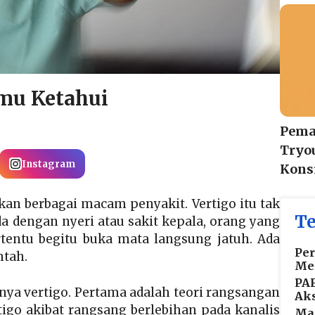
amu Ketahui
Pema
Tryo
Instagram
Konsi
kan berbagai macam penyakit. Vertigo itu tak
Te
eda dengan nyeri atau sakit kepala, orang yang
tentu begitu buka mata langsung jatuh. Ada
Per
ntah.
Me
PA
nya vertigo. Pertama adalah teori rangsangan
Aks
go akibat rangsang berlebihan pada kanalis
Mas