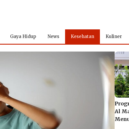
Gaya Hidup
News
Kesehatan
Kuliner
Prog
Al M
Menu