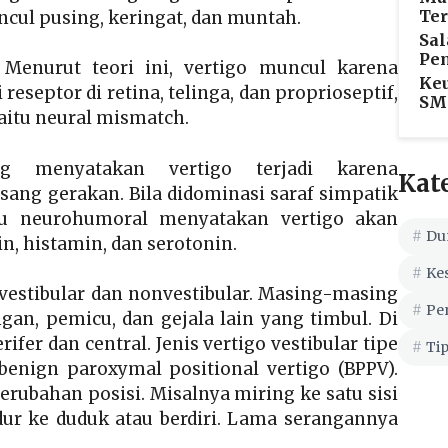
Ter
muncul pusing, keringat, dan muntah.
Sal
Pem
. Menurut teori ini, vertigo muncul karena
Ke
eseptor di retina, telinga, dan proprioseptif,
SMP
yaitu neural mismatch.
g menyatakan vertigo terjadi karena
Kat
ang gerakan. Bila didominasi saraf simpatik
itu neurohumoral menyatakan vertigo akan
Du
n, histamin, dan serotonin.
Ke
o vestibular dan nonvestibular. Masing-masing
Pe
gan, pemicu, dan gejala lain yang timbul. Di
rifer dan central. Jenis vertigo vestibular tipe
Tip
benign paroxymal positional vertigo (BPPV).
erubahan posisi. Misalnya miring ke satu sisi
idur ke duduk atau berdiri. Lama serangannya