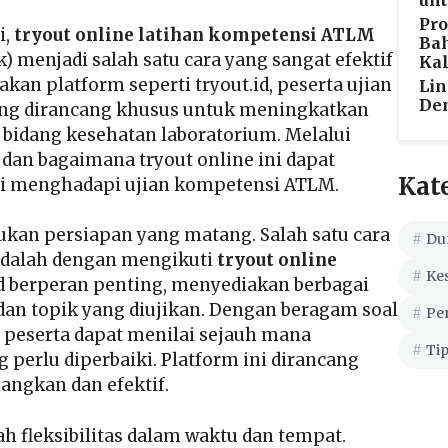
un
Pr
i,
tryout online latihan kompetensi ATLM
Bah
 menjadi salah satu cara yang sangat efektif
Ka
n platform seperti tryout.id, peserta ujian
Lin
Den
yang dirancang khusus untuk meningkatkan
idang kesehatan laboratorium. Melalui
 dan bagaimana tryout online ini dapat
Kat
i menghadapi ujian kompetensi ATLM.
an persiapan yang matang. Salah satu cara
Du
adalah dengan mengikuti
tryout online
Ke
t.id berperan penting, menyediakan berbagai
an topik yang diujikan. Dengan beragam soal
Pe
a peserta dapat menilai sejauh mana
Tip
perlu diperbaiki. Platform ini dirancang
angkan dan efektif.
ah fleksibilitas dalam waktu dan tempat.