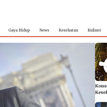
Gaya Hidup
News
Kesehatan
Kuliner
Kons
Kese