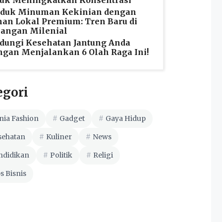
tuk Meningkatkan Konsentrasi
oduk Minuman Kekinian dengan
an Lokal Premium: Tren Baru di
langan Milenial
dungi Kesehatan Jantung Anda
gan Menjalankan 6 Olah Raga Ini!
egori
nia Fashion
Gadget
Gaya Hidup
sehatan
Kuliner
News
ndidikan
Politik
Religi
s Bisnis