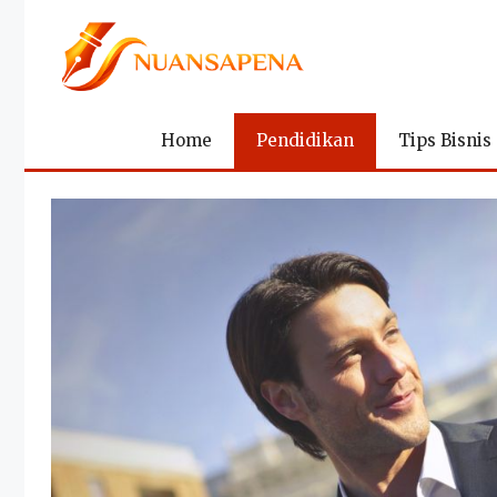
Langsung
ke
isi
Home
Pendidikan
Tips Bisnis