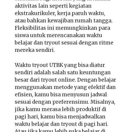
aktivitas lain seperti kegiatan
ekstrakurikuler, kerja paruh waktu,
atau bahkan kewajiban rumah tangga.
Fleksibilitas ini memungkinkan para
siswa untuk merencanakan waktu
belajar dan tryout sesuai dengan ritme
mereka sendiri.
Waktu tryout UTBK yang bisa diatur
sendiri adalah salah satu keuntungan
besar dari tryout online. Dengan belajar
menggunakan metode yang efektif dan
efisien, kamu bisa menyusun jadwal
sesuai dengan preferensimu. Misalnya,
jika kamu merasa lebih produktif di
pagi hari, kamu bisa menjadwalkan
waktu belajar dan tryout di pagi hari.
Atau jika kamu lebih suka belajar di