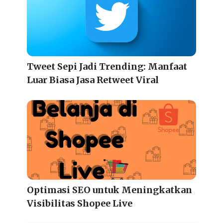
Tweet Sepi Jadi Trending: Manfaat
Luar Biasa Jasa Retweet Viral
Optimasi SEO untuk Meningkatkan
Visibilitas Shopee Live