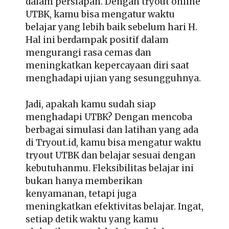
dalam persiapan. Dengan tryout online
UTBK, kamu bisa mengatur waktu
belajar yang lebih baik sebelum hari H.
Hal ini berdampak positif dalam
mengurangi rasa cemas dan
meningkatkan kepercayaan diri saat
menghadapi ujian yang sesungguhnya.
Jadi, apakah kamu sudah siap
menghadapi UTBK? Dengan mencoba
berbagai simulasi dan latihan yang ada
di Tryout.id, kamu bisa mengatur waktu
tryout UTBK dan belajar sesuai dengan
kebutuhanmu. Fleksibilitas belajar ini
bukan hanya memberikan
kenyamanan, tetapi juga
meningkatkan efektivitas belajar. Ingat,
setiap detik waktu yang kamu