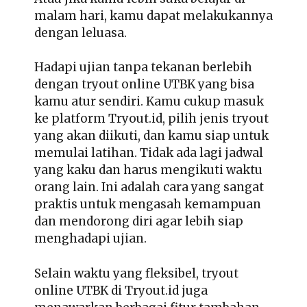
malam hari, kamu dapat melakukannya
dengan leluasa.
Hadapi ujian tanpa tekanan berlebih
dengan
tryout online UTBK
yang bisa
kamu atur sendiri. Kamu cukup masuk
ke platform Tryout.id, pilih jenis tryout
yang akan diikuti, dan kamu siap untuk
memulai latihan. Tidak ada lagi jadwal
yang kaku dan harus mengikuti waktu
orang lain. Ini adalah cara yang sangat
praktis untuk mengasah kemampuan
dan mendorong diri agar lebih siap
menghadapi ujian.
Selain waktu yang fleksibel,
tryout
online UTBK
di Tryout.id juga