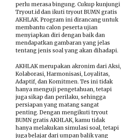
perlu merasa bingung. Cukup kunjungi
Tryout.id dan ikuti tryout BUMN gratis
AKHLAK. Program ini dirancang untuk
membantu calon peserta ujian
menyiapkan diri dengan baik dan
mendapatkan gambaran yang jelas
tentang jenis soal yang akan dihadapi.
AKHLAK merupakan akronim dari Aksi,
Kolaborasi, Harmonisasi, Loyalitas,
Adaptif, dan Komitmen. Tes ini tidak
hanya menguji pengetahuan, tetapi
juga sikap dan perilaku, sehingga
persiapan yang matang sangat
penting. Dengan mengikuti
tryout
BUMN gratis AKHLAK
, kamu tidak
hanya melakukan simulasi soal, tetapi
juga belajar dari umpan balik yang