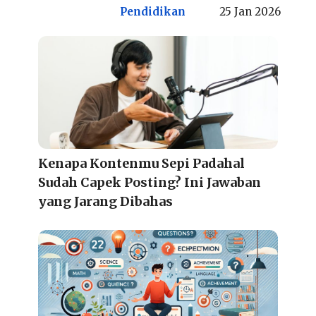
Pendidikan
25 Jan 2026
Kenapa Kontenmu Sepi Padahal
Sudah Capek Posting? Ini Jawaban
yang Jarang Dibahas