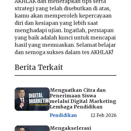
AKHLAK dan menerapkan tips serta
strategi yang telah disebutkan di atas,
kamu akan memperoleh kepercayaan
diri dan kesiapan yang lebih saat
menghadapi ujian. Ingatlah, persiapan
yang baik adalah kunci untuk mencapai
hasil yang memuaskan. Selamat belajar
dan semoga sukses dalam tes AKHLAK!
Berita Terkait
Menguatkan Citra dan
Penerimaan Siswa
melalui Digital Marketing
Lembaga Pendidikan
Pendidikan
12 Feb 2026
Mengakselerasi