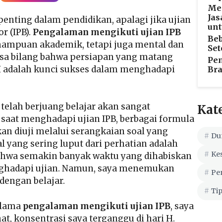
Me
Jas
enting dalam pendidikan, apalagi jika ujian
unt
r (IPB).
Pengalaman mengikuti ujian IPB
Be
ampuan akademik, tetapi juga mental dan
Se
 bisa bilang bahwa persiapan yang matang
Pen
H adalah kunci sukses dalam menghadapi
Bra
telah berjuang belajar akan sangat
Kat
saat menghadapi ujian IPB, berbagai formula
kan diuji melalui serangkaian soal yang
Du
 yang sering luput dari perhatian adalah
Ke
ahwa semakin banyak waktu yang dihabiskan
nghadapi ujian. Namun, saya menemukan
Pe
dengan belajar.
Tip
elama
pengalaman mengikuti ujian IPB
, saya
t, konsentrasi saya terganggu di hari H.