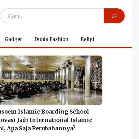
Gadget
Dunia Fashion
Religi
asoem Islamic Boarding School
ovasi Jadi International Islamic
l, Apa Saja Perubahannya?