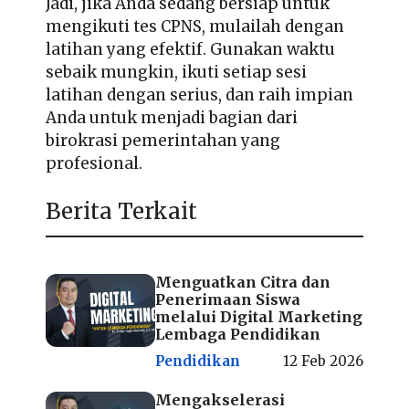
Jadi, jika Anda sedang bersiap untuk
mengikuti tes CPNS, mulailah dengan
latihan yang efektif. Gunakan waktu
sebaik mungkin, ikuti setiap sesi
latihan dengan serius, dan raih impian
Anda untuk menjadi bagian dari
birokrasi pemerintahan yang
profesional.
Berita Terkait
Menguatkan Citra dan
Penerimaan Siswa
melalui Digital Marketing
Lembaga Pendidikan
Pendidikan
12 Feb 2026
Mengakselerasi