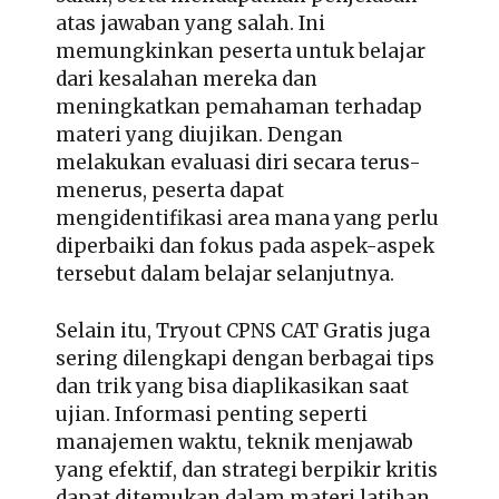
atas jawaban yang salah. Ini
memungkinkan peserta untuk belajar
dari kesalahan mereka dan
meningkatkan pemahaman terhadap
materi yang diujikan. Dengan
melakukan evaluasi diri secara terus-
menerus, peserta dapat
mengidentifikasi area mana yang perlu
diperbaiki dan fokus pada aspek-aspek
tersebut dalam belajar selanjutnya.
Selain itu, Tryout CPNS CAT Gratis juga
sering dilengkapi dengan berbagai tips
dan trik yang bisa diaplikasikan saat
ujian. Informasi penting seperti
manajemen waktu, teknik menjawab
yang efektif, dan strategi berpikir kritis
dapat ditemukan dalam materi latihan