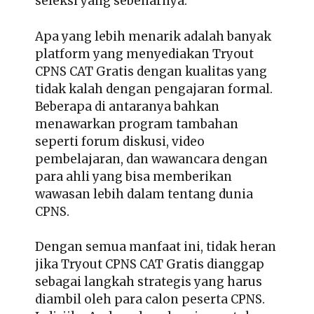
seleksi yang sebenarnya.
Apa yang lebih menarik adalah banyak
platform yang menyediakan Tryout
CPNS CAT Gratis dengan kualitas yang
tidak kalah dengan pengajaran formal.
Beberapa di antaranya bahkan
menawarkan program tambahan
seperti forum diskusi, video
pembelajaran, dan wawancara dengan
para ahli yang bisa memberikan
wawasan lebih dalam tentang dunia
CPNS.
Dengan semua manfaat ini, tidak heran
jika Tryout CPNS CAT Gratis dianggap
sebagai langkah strategis yang harus
diambil oleh para calon peserta CPNS.