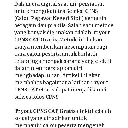
Dalam era digital saat ini, persiapan
untuk mengikuti tes Seleksi CPNS
(Calon Pegawai Negeri Sipil) semakin
beragam dan praktis. Salah satu metode
yang banyak digunakan adalah
Tryout
CPNS CAT Gratis
. Metode ini bukan
hanya memberikan kesempatan bagi
para calon peserta untuk berlatih,
tetapi juga menjadi sarana yang efektif
dalam mempersiapkan diri
menghadapi ujian. Artikel ini akan
membahas bagaimana latihan Tryout
CPNS CAT Gratis dapat menjadi kunci
sukses lolos CPNS.
Tryout CPNS CAT Gratis
efektif adalah
solusi yang dihadirkan untuk
membantu calon peserta mengenali