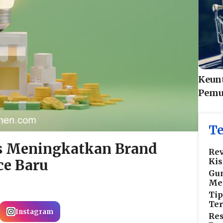
Keunt
Pemu
Te
s Meningkatkan Brand
Rev
ce Baru
Kis
Gun
Me
Tip
Ter
Instagram
Res