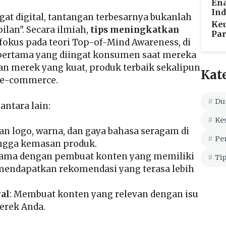
En
Ind
jagat digital, tantangan terbesarnya bukanlah
Keu
lan". Secara ilmiah,
tips meningkatkan
Pa
fokus pada teori Top-of-Mind Awareness, di
ertama yang diingat konsumen saat mereka
n merek yang kuat, produk terbaik sekalipun
Kat
 e-commerce.
Du
ntara lain:
Ke
an logo, warna, dan gaya bahasa seragam di
Pe
ingga kemasan produk.
 sama dengan pembuat konten yang memiliki
Tip
 mendapatkan rekomendasi yang terasa lebih
al
: Membuat konten yang relevan dengan isu
merek Anda.