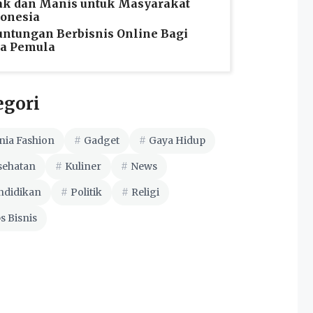
ak dan Manis untuk Masyarakat
onesia
ntungan Berbisnis Online Bagi
ra Pemula
egori
nia Fashion
Gadget
Gaya Hidup
sehatan
Kuliner
News
ndidikan
Politik
Religi
s Bisnis